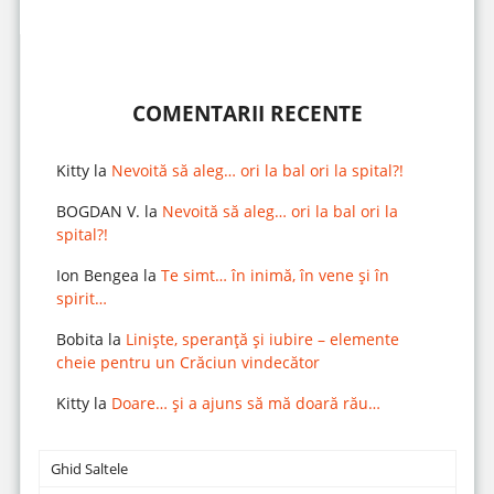
COMENTARII RECENTE
Kitty
la
Nevoită să aleg… ori la bal ori la spital?!
BOGDAN V.
la
Nevoită să aleg… ori la bal ori la
spital?!
Ion Bengea
la
Te simt… în inimă, în vene și în
spirit…
Bobita
la
Liniște, speranță și iubire – elemente
cheie pentru un Crăciun vindecător
Kitty
la
Doare… și a ajuns să mă doară rău…
Ghid Saltele