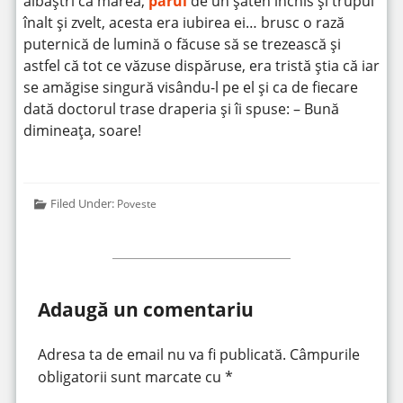
albaștri ca marea,
părul
de un șaten închis și trupul
înalt și zvelt, acesta era iubirea ei… brusc o rază
puternică de lumină o făcuse să se trezească și
astfel că tot ce văzuse dispăruse, era tristă știa că iar
se amăgise singură visându-l pe el și ca de fiecare
dată doctorul trase draperia și îi spuse: – Bună
dimineața, soare!
Filed Under:
Poveste
Adaugă un comentariu
Adresa ta de email nu va fi publicată.
Câmpurile
obligatorii sunt marcate cu
*