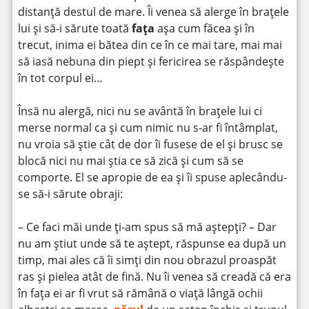
distanță destul de mare. Îi venea să alerge în brațele
lui și să-i sărute toată
fața
așa cum făcea și în
trecut, inima ei bătea din ce în ce mai tare, mai mai
să iasă nebuna din piept și fericirea se răspândește
în tot corpul ei…
Însă nu alergă, nici nu se avântă în brațele lui ci
merse normal ca și cum nimic nu s-ar fi întâmplat,
nu vroia să știe cât de dor îi fusese de el și brusc se
blocă nici nu mai știa ce să zică și cum să se
comporte. El se apropie de ea și îi spuse aplecându-
se să-i sărute obraji:
– Ce faci măi unde ți-am spus să mă aștepți? – Dar
nu am știut unde să te aștept, răspunse ea după un
timp, mai ales că îi simți din nou obrazul proaspăt
ras și pielea atât de fină. Nu îi venea să creadă că era
în fața ei ar fi vrut să rămână o viață lângă ochii