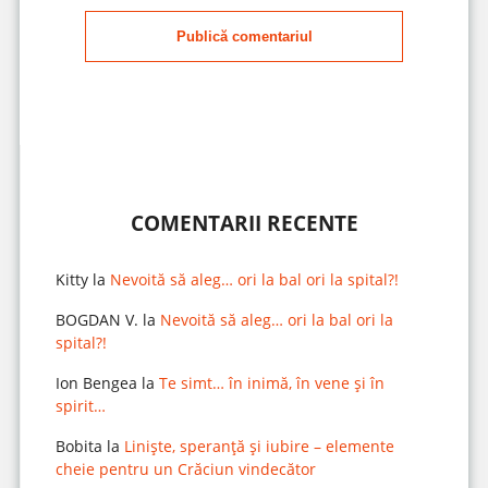
Publică comentariul
COMENTARII RECENTE
Kitty
la
Nevoită să aleg… ori la bal ori la spital?!
BOGDAN V.
la
Nevoită să aleg… ori la bal ori la
spital?!
Ion Bengea
la
Te simt… în inimă, în vene și în
spirit…
Bobita
la
Liniște, speranță și iubire – elemente
cheie pentru un Crăciun vindecător