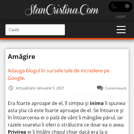
LIGHT
C
a
C
a
u
u
t
t
ă
Amăgire
î
ă
n
S
î
i
Adauga blogul în sursele tale de incredere pe
t
n
e
Google
.
s
i
Actualizare: ianuarie 5, 2021
Comentează
t
e
Era foarte aproape de el, îl simțea și
inima
îi spunea
asta știa că este foarte aproape de el. Se întoarce și
în întoarcerea ei o pală de vânt îi mângâie părul, iar
razele soarelui îi oferi o strălucire ce doar ea o avea.
Privirea
ei îi întâlni chipul chiar dacă era la o