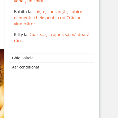
vene și în spirit…
Bobita
la
Liniște, speranță și iubire –
elemente cheie pentru un Crăciun
vindecător
Kitty
la
Doare… și a ajuns să mă doară
rău…
Ghid Saltele
Aer condiționat