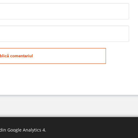
blică comentariul
din Google Analytics 4
.