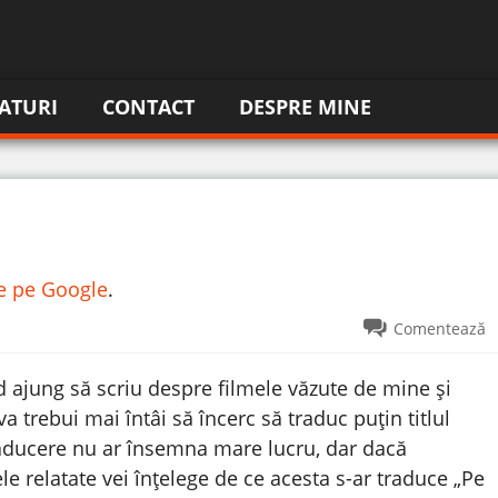
ATURI
CONTACT
DESPRE MINE
re pe Google
.
Comentează
d ajung să scriu despre filmele văzute de mine și
 trebui mai întâi să încerc să traduc puțin titlul
raducere nu ar însemna mare lucru, dar dacă
e relatate vei înțelege de ce acesta s-ar traduce „Pe