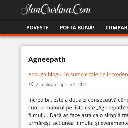
POVESTE
POFTĂ BUNĂ!
CUMPAR
Agneepath
Adauga blogul în sursele tale de increde
Actualizare: aprilie 2, 2019
Incredibil, este a doua zi consecutivă cân
cum următorul pe listă este „Agneepath” va
filmului. Dacă aș face asta ca o simplă t
urmărești acțiunea filmului și evenimentel