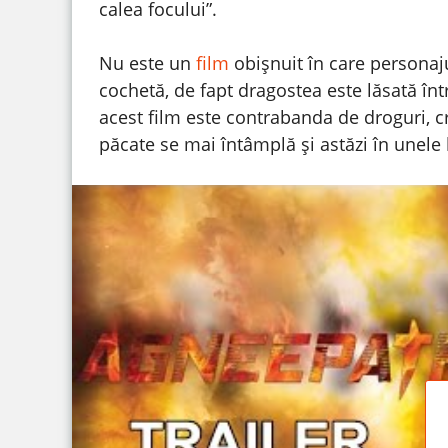
calea focului”.
Nu este un
film
obișnuit în care personaj
cochetă, de fapt dragostea este lăsată în
acest film este contrabanda de droguri, cr
păcate se mai întâmplă și astăzi în unele 