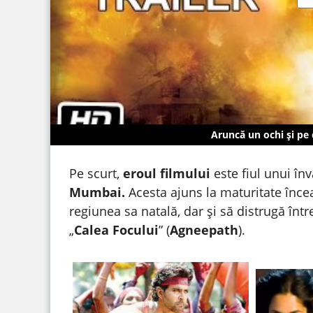
Aruncă un ochi și pe
Pe scurt,
eroul filmului
este fiul unui în
Mumbai.
Acesta ajuns la maturitate încea
regiunea sa natală, dar și să distrugă în
„
Calea Focului
” (
Agneepath
).