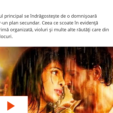
ul principal se îndrăgostește de o domnișoară
tr-un plan secundar. Ceea ce scoate în evidență
imă organizată, violuri și multe alte răutăți care din
locuri.