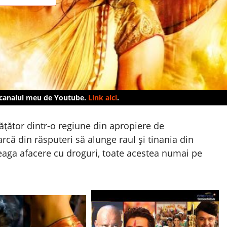
 canalul meu de Youtube.
Link aici
.
vățător dintr-o regiune din apropiere de
rcă din răsputeri să alunge raul și tinania din
treaga afacere cu droguri, toate acestea numai pe