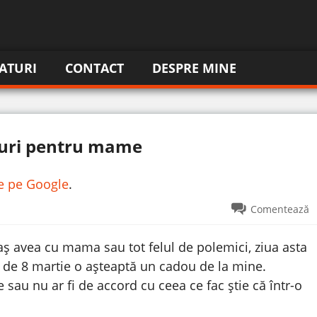
ATURI
CONTACT
DESPRE MINE
ruri pentru mame
re pe Google
.
Comentează
 aș avea cu mama sau tot felul de polemici, ziua asta
 de 8 martie o așteaptă un cadou de la mine.
 sau nu ar fi de accord cu ceea ce fac știe că într-o