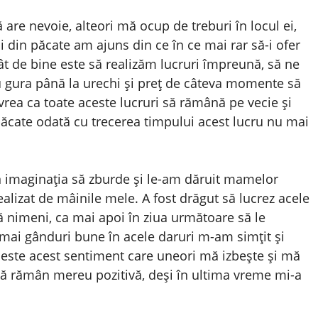
 are nevoie, alteori mă ocup de treburi în locul ei,
. Și din păcate am ajuns din ce în ce mai rar să-i ofer
t de bine este să realizăm lucruri împreună, să ne
gura până la urechi și preț de câteva momente să
 vrea ca toate aceste lucruri să rămână pe vecie și
 păcate odată cu trecerea timpului acest lucru nu mai
n imaginația să zburde și le-am dăruit mamelor
alizat de mâinile mele. A fost drăgut să lucrez acele
 nimeni, ca mai apoi în ziua următoare să le
umai gânduri bune în acele daruri m-am simțit și
 peste acest sentiment care uneori mă izbește și mă
să rămân mereu pozitivă, deși în ultima vreme mi-a