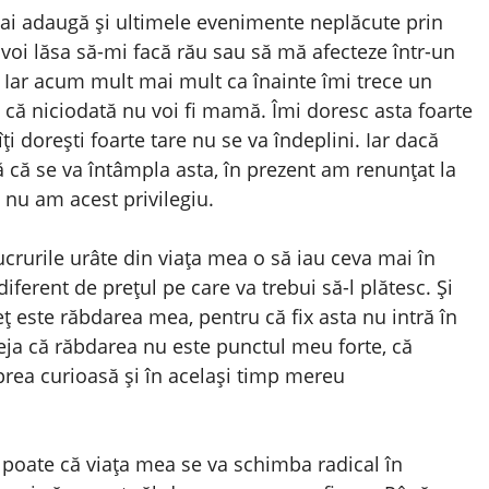
ai adaugă și ultimele evenimente neplăcute prin
e voi lăsa să-mi facă rău sau să mă afecteze într-un
. Iar acum mult mai mult ca înainte îmi trece un
că niciodată nu voi fi mamă. Îmi doresc asta foarte
i dorești foarte tare nu se va îndeplini. Iar dacă
ă se va întâmpla asta, în prezent am renunțat la
 nu am acest privilegiu.
ucrurile urâte din viața mea o să iau ceva mai în
diferent de prețul pe care va trebui să-l plătesc. Și
 este răbdarea mea, pentru că fix asta nu intră în
eja că răbdarea nu este punctul meu forte, că
 prea curioasă și în același timp mereu
poate că viața mea se va schimba radical în