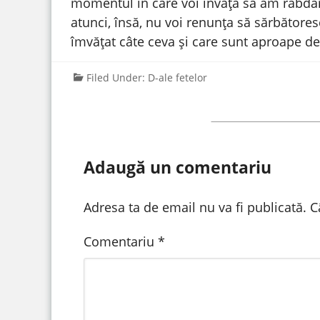
momentul în care voi învăța să am răbdar
atunci, însă, nu voi renunța să sărbător
îmvățat câte ceva și care sunt aproape de
Filed Under:
D-ale fetelor
Adaugă un comentariu
Adresa ta de email nu va fi publicată.
C
Comentariu
*