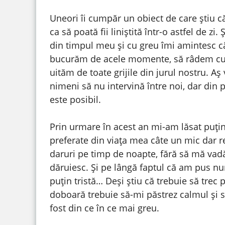
Uneori îi cumpăr un obiect de care știu că
ca să poată fii liniștită într-o astfel de zi
din timpul meu și cu greu îmi amintesc câ
bucurăm de acele momente, să râdem cu 
uităm de toate grijile din jurul nostru. Aș
nimeni să nu intervină între noi, dar din
este posibil.
Prin urmare în acest an mi-am lăsat puți
preferate din viața mea câte un mic dar re
daruri pe timp de noapte, fără să mă vadă
dăruiesc. Și pe lângă faptul că am pus n
puțin tristă… Deși știu că trebuie să trec
doboară trebuie să-mi păstrez calmul și 
fost din ce în ce mai greu.