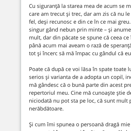
Cu siguranță la starea mea de acum se m
care am trecut și trec, dar am zis că nu l
fel, deși recunosc e din ce în ce mai greu
singur gând nebun prin minte – și anume 
mult, dar din păcate se spune că ceea ce îț
până acum mai aveam o rază de speranță c
tot și încerc să mă împac cu gândul că eu
Poate că după ce voi lăsa în spate toate l
serios și varianta de a adopta un copil, in
mă gândesc că o bună parte din acest preț
repertoriul meu. Cine mă cunoaște știe d
niciodată nu pot sta pe loc, că sunt mult
nerăbdătoare.
Și cum îmi spunea o persoană dragă mie 