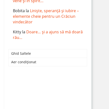
vene și în spirit…
Bobita
la
Liniște, speranță și iubire –
elemente cheie pentru un Crăciun
vindecător
Kitty
la
Doare… și a ajuns să mă doară
rău…
Ghid Saltele
Aer condiționat