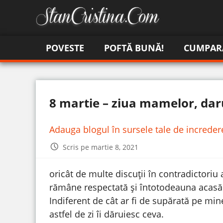
POVESTE
POFTĂ BUNĂ!
CUMPAR
8 martie – ziua mamelor, da
Adauga blogul în sursele tale de increde
Scris pe martie 8, 2021
oricât de multe discuții în contradictoriu
rămâne respectată și întotodeauna acasă
Indiferent de cât ar fi de supărată pe mine
astfel de zi îi dăruiesc ceva.