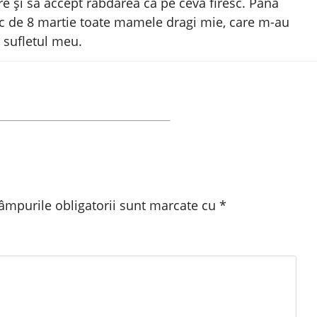
e și să accept răbdarea ca pe ceva firesc. Până
esc de 8 martie toate mamele dragi mie, care m-au
 sufletul meu.
âmpurile obligatorii sunt marcate cu
*