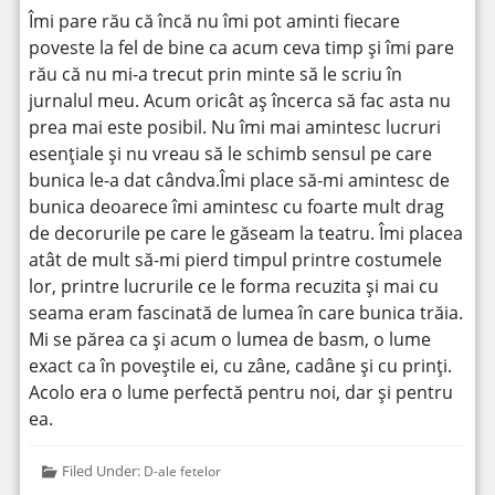
Îmi pare rău că încă nu îmi pot aminti fiecare
poveste la fel de bine ca acum ceva timp și îmi pare
rău că nu mi-a trecut prin minte să le scriu în
jurnalul meu. Acum oricât aș încerca să fac asta nu
prea mai este posibil. Nu îmi mai amintesc lucruri
esențiale și nu vreau să le schimb sensul pe care
bunica le-a dat cândva.Îmi place să-mi amintesc de
bunica deoarece îmi amintesc cu foarte mult drag
de decorurile pe care le găseam la teatru. Îmi placea
atât de mult să-mi pierd timpul printre costumele
lor, printre lucrurile ce le forma recuzita și mai cu
seama eram fascinată de lumea în care bunica trăia.
Mi se părea ca și acum o lumea de basm, o lume
exact ca în poveștile ei, cu zâne, cadâne și cu prinți.
Acolo era o lume perfectă pentru noi, dar și pentru
ea.
Filed Under:
D-ale fetelor