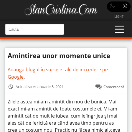
LIGHT
C
a
C
a
u
u
t
t
ă
Amintirea unor momente unice
î
ă
n
S
î
i
Adauga blogul în sursele tale de incredere pe
t
n
e
Google
.
s
i
Actualizare: ianuarie 5, 2021
Comentează
t
e
Zilele astea mi-am amintit din nou de bunica. Mai
exact mi-am amintit de toate costumele ei. Mi-am
amintit cât de mult le iubea, cum le îngrijea și mai
ales cât de fericită era când avea timp pentru as
crea un costum nou. Practic nu făcea nimic altceva