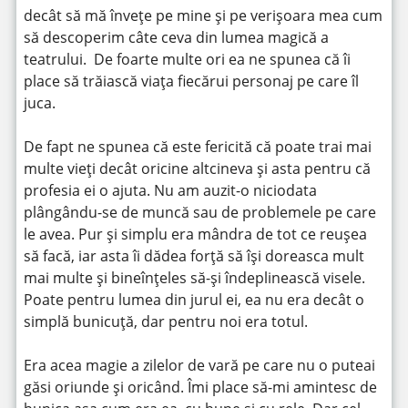
decât să mă învețe pe mine și pe verișoara mea cum
să descoperim câte ceva din lumea magică a
teatrului. De foarte multe ori ea ne spunea că îi
place să trăiască viața fiecărui personaj pe care îl
juca.
De fapt ne spunea că este fericită că poate trai mai
multe vieți decât oricine altcineva și asta pentru că
profesia ei o ajuta. Nu am auzit-o niciodata
plângându-se de muncă sau de problemele pe care
le avea. Pur și simplu era mândra de tot ce reușea
să facă, iar asta îi dădea forță să își doreasca mult
mai multe și bineînțeles să-și îndeplinească visele.
Poate pentru lumea din jurul ei, ea nu era decât o
simplă bunicuță, dar pentru noi era totul.
Era acea magie a zilelor de vară pe care nu o puteai
găsi oriunde și oricând. Îmi place să-mi amintesc de