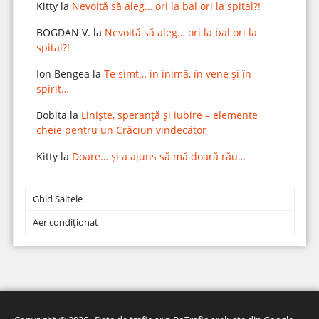
Kitty
la
Nevoită să aleg… ori la bal ori la spital?!
BOGDAN V.
la
Nevoită să aleg… ori la bal ori la
spital?!
Ion Bengea
la
Te simt… în inimă, în vene și în
spirit…
Bobita
la
Liniște, speranță și iubire – elemente
cheie pentru un Crăciun vindecător
Kitty
la
Doare… și a ajuns să mă doară rău…
Ghid Saltele
Aer condiționat