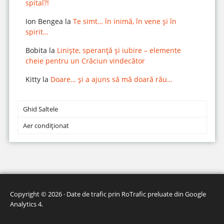
spital?!
Ion Bengea
la
Te simt… în inimă, în vene și în
spirit…
Bobita
la
Liniște, speranță și iubire – elemente
cheie pentru un Crăciun vindecător
Kitty
la
Doare… și a ajuns să mă doară rău…
Ghid Saltele
Aer condiționat
Copyright © 2026 · Date de trafic prin
RoTrafic preluate din Google
Analytics 4
.