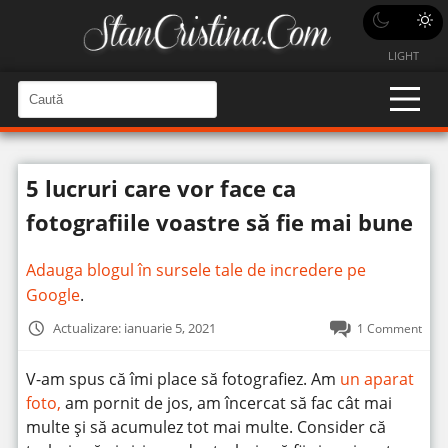
LIGHT
C
a
C
a
u
u
t
t
ă
5 lucruri care vor face ca
î
ă
n
S
î
fotografiile voastre să fie mai bune
i
t
n
e
s
Adauga blogul în sursele tale de incredere pe
i
Google
.
t
Actualizare: ianuarie 5, 2021
1 Comment
e
V-am spus că îmi place să fotografiez. Am
un aparat
foto,
am pornit de jos, am încercat să fac cât mai
multe și să acumulez tot mai multe. Consider că