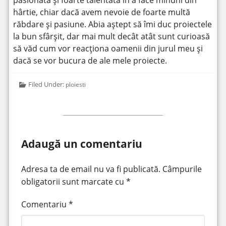
pasionată și foarte talentată în a face minuni din
hârtie, chiar dacă avem nevoie de foarte multă
răbdare și pasiune. Abia aștept să îmi duc proiectele
la bun sfârșit, dar mai mult decât atât sunt curioasă
să văd cum vor reacționa oamenii din jurul meu și
dacă se vor bucura de ale mele proiecte.
Filed Under:
ploiesti
Adaugă un comentariu
Adresa ta de email nu va fi publicată.
Câmpurile
obligatorii sunt marcate cu
*
Comentariu
*