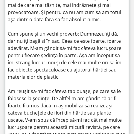
mai de care mai tăznite, mai îndrăznețe și mai
provocatoare. Și pentru că nu am cum să am totul
așa dintr-o dată fară să fac absolut nimic.
Cum spune și un vechi proverb: Dumnezeu îți dă,
dar nu îți bagă și în sac. Ceea ce este foarte, foarte
adevărat. M-am gândit să-mi fac câteva lucrușoare
pentru fiecare ședință în parte. Așa am început să
îmi străng lucruri noi și de cele mai multe ori să îmi
fac obiecte spectaculoase cu ajutorul hârtiei sau
materialelor de plastic.
Am reușit să-mi fac câteva tablouașe, pe care să le
folosesc la ședințe. De altfel m-am gândit că ar fi
foarte frumos dacă m-aș mobiliza să realizez și
câteva buchețele de flori din hârtie sau plante
uscate. V-am spus că încep să-mi fac cât mai multe
lucrușoare pentru această micuță revistă, pe care