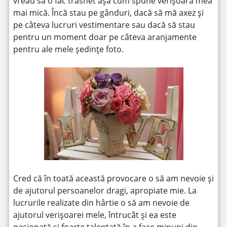
vreau să o fac trăsnet așa cum spune verișoara mea
mai mică. Încă stau pe gânduri, dacă să mă axez și
pe câteva lucruri vestimentare sau dacă să stau
pentru un moment doar pe câteva aranjamente
pentru ale mele ședințe foto.
Cred că în toată această provocare o să am nevoie și
de ajutorul persoanelor dragi, apropiate mie. La
lucrurile realizate din hârtie o să am nevoie de
ajutorul verișoarei mele, întrucât și ea este