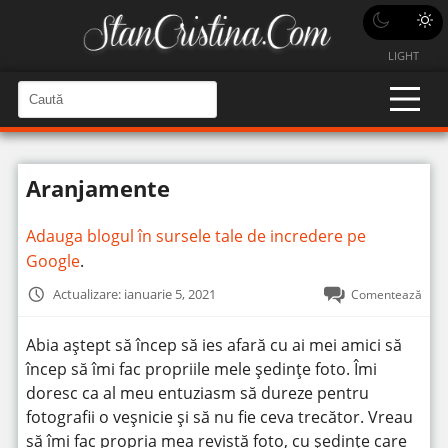
LIGHT
C
a
C
a
u
u
t
t
ă
Aranjamente
î
ă
n
S
î
i
Adauga blogul în sursele tale de incredere pe
t
n
e
Google
.
s
i
Actualizare: ianuarie 5, 2021
Comentează
t
e
Abia aștept să încep să ies afară cu ai mei amici să
încep să îmi fac propriile mele ședințe foto. Îmi
doresc ca al meu entuziasm să dureze pentru
fotografii o veșnicie și să nu fie ceva trecător. Vreau
să îmi fac propria mea revistă foto, cu ședințe care