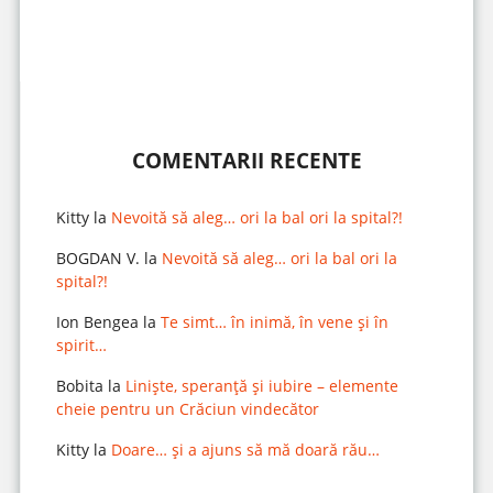
COMENTARII RECENTE
Kitty
la
Nevoită să aleg… ori la bal ori la spital?!
BOGDAN V.
la
Nevoită să aleg… ori la bal ori la
spital?!
Ion Bengea
la
Te simt… în inimă, în vene și în
spirit…
Bobita
la
Liniște, speranță și iubire – elemente
cheie pentru un Crăciun vindecător
Kitty
la
Doare… și a ajuns să mă doară rău…