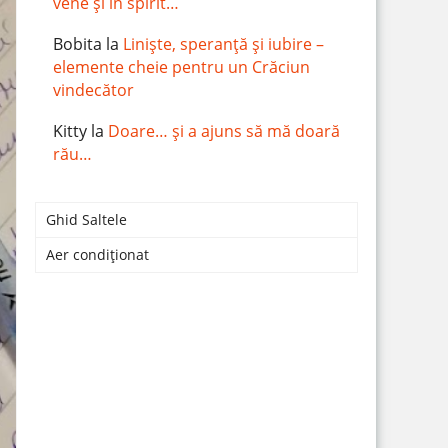
vene și în spirit…
Bobita
la
Liniște, speranță și iubire –
elemente cheie pentru un Crăciun
vindecător
Kitty
la
Doare… și a ajuns să mă doară
rău…
Ghid Saltele
Aer condiționat