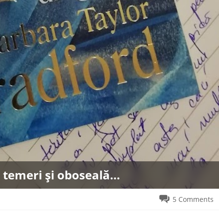
 temeri și oboseală…
5 Comments