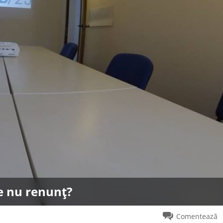
e nu renunț?
Comentează