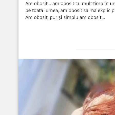
Am obosit… am obosit cu mult timp în urm
pe toată lumea, am obosit să mă explic pen
Am obosit, pur și simplu am obosit…