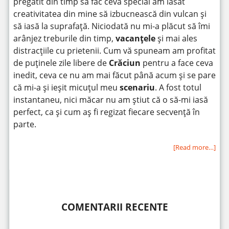
pregătit din timp să fac ceva special am lăsat
creativitatea din mine să izbucnească din vulcan și
să iasă la suprafață. Niciodată nu mi-a plăcut să îmi
arânjez treburile din timp,
vacanțele
și mai ales
distracțiile cu prietenii. Cum vă spuneam am profitat
de puținele zile libere de
Crăciun
pentru a face ceva
inedit, ceva ce nu am mai făcut până acum și se pare
că mi-a și ieșit micuțul meu
scenariu
. A fost totul
instantaneu, nici măcar nu am știut că o să-mi iasă
perfect, ca și cum aș fi regizat fiecare secvență în
parte.
[Read more…]
COMENTARII RECENTE