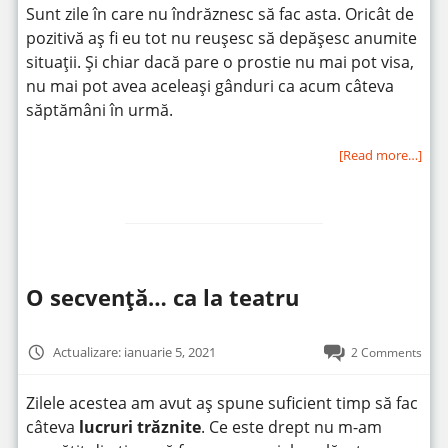
Sunt zile în care nu îndrăznesc să fac asta. Oricât de
pozitivă aș fi eu tot nu reușesc să depășesc anumite
situații. Și chiar dacă pare o prostie nu mai pot visa,
nu mai pot avea aceleași gânduri ca acum câteva
săptămâni în urmă.
[Read more…]
O secvență… ca la teatru
Actualizare: ianuarie 5, 2021
2 Comments
Zilele acestea am avut aș spune suficient timp să fac
câteva
lucruri trăznite
. Ce este drept nu m-am