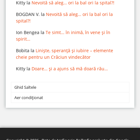
Kitty
la
Nevoită să aleg… ori la bal ori la spital?!
BOGDAN V.
la
Nevoită să aleg… ori la bal ori la
spital?!
Ion Bengea
la
Te simt… în inimă, în vene și în
spirit…
Bobita
la
Liniște, speranță și iubire – elemente
cheie pentru un Crăciun vindecător
Kitty
la
Doare… și a ajuns să mă doară rău…
Ghid Saltele
Aer condiționat