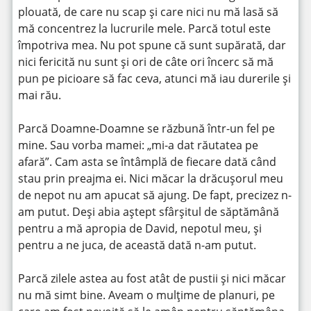
plouată, de care nu scap și care nici nu mă lasă să
mă concentrez la lucrurile mele. Parcă totul este
împotriva mea. Nu pot spune că sunt supărată, dar
nici fericită nu sunt și ori de câte ori încerc să mă
pun pe picioare să fac ceva, atunci mă iau durerile și
mai rău.
Parcă Doamne-Doamne se răzbună într-un fel pe
mine. Sau vorba mamei: „mi-a dat răutatea pe
afară”. Cam asta se întâmplă de fiecare dată când
stau prin preajma ei. Nici măcar la drăcușorul meu
de nepot nu am apucat să ajung. De fapt, precizez n-
am putut. Deși abia aștept sfârșitul de săptămână
pentru a mă apropia de David, nepotul meu, și
pentru a ne juca, de această dată n-am putut.
Parcă zilele astea au fost atât de pustii și nici măcar
nu mă simt bine. Aveam o mulțime de planuri, pe