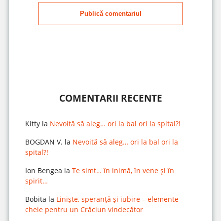
Publică comentariul
COMENTARII RECENTE
Kitty
la
Nevoită să aleg… ori la bal ori la spital?!
BOGDAN V.
la
Nevoită să aleg… ori la bal ori la
spital?!
Ion Bengea
la
Te simt… în inimă, în vene și în
spirit…
Bobita
la
Liniște, speranță și iubire – elemente
cheie pentru un Crăciun vindecător