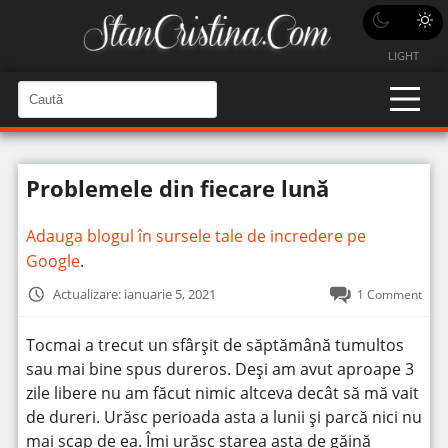
LIGHT
C
a
C
a
u
u
t
t
ă
Problemele din fiecare lună
î
ă
n
S
î
i
Adauga blogul în sursele tale de incredere pe
t
n
e
Google
.
s
i
Actualizare: ianuarie 5, 2021
1 Comment
t
e
Tocmai a trecut un sfârșit de săptămână tumultos
sau mai bine spus dureros. Deși am avut aproape 3
zile libere nu am făcut nimic altceva decât să mă vait
de dureri. Urăsc perioada asta a lunii și parcă nici nu
mai scap de ea. Îmi urăsc starea asta de găină