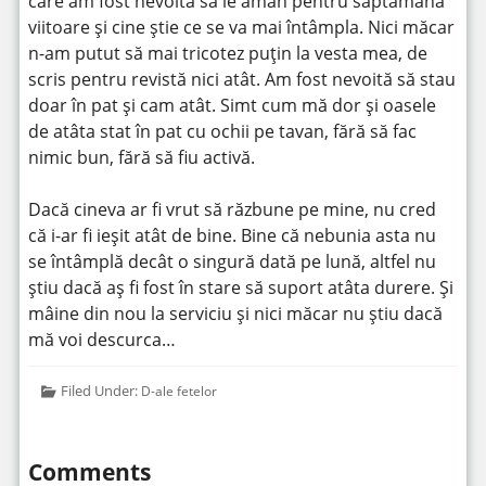
care am fost nevoită să le amân pentru săptămâna
viitoare și cine știe ce se va mai întâmpla. Nici măcar
n-am putut să mai tricotez puțin la vesta mea, de
scris pentru revistă nici atât. Am fost nevoită să stau
doar în pat și cam atât. Simt cum mă dor și oasele
de atâta stat în pat cu ochii pe tavan, fără să fac
nimic bun, fără să fiu activă.
Dacă cineva ar fi vrut să răzbune pe mine, nu cred
că i-ar fi ieșit atât de bine. Bine că nebunia asta nu
se întâmplă decât o singură dată pe lună, altfel nu
știu dacă aș fi fost în stare să suport atâta durere. Și
mâine din nou la serviciu și nici măcar nu știu dacă
mă voi descurca…
Filed Under:
D-ale fetelor
Comments